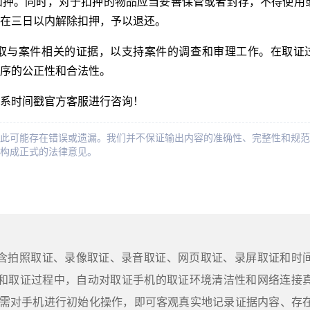
扣押。同时，对于扣押的物品应当妥善保管或者封存，不得使用
在三日以内解除扣押，予以退还。
取与案件相关的证据，以支持案件的调查和审理工作。在取证
序的公正性和合法性。
系时间戳官方客服进行咨询！
此可能存在错误或遗漏。我们并不保证输出内容的准确性、完整性和规范
构成正式的法律意见。
包含拍照取证、录像取证、录音取证、网页取证、录屏取证和时
和取证过程中，自动对取证手机的取证环境清洁性和网络连接
需对手机进行初始化操作，即可客观真实地记录证据内容、存