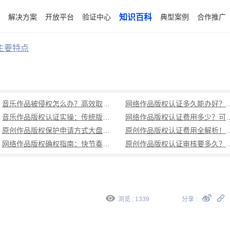
解决方案
开放平台
验证中心
知识百科
典型案例
合作推广
主要特点
音乐作品被侵权怎么办？高效取证全流程指南（附实操步骤）
网络作品版权认证多久能办好？
音乐作品版权认证实操：传统版权登记流程繁，原创作品快速确权流程（避坑指南）
网络作品版权认证费用多少？可信时间戳低成
原创作品版权保护申请方式大盘点：传统版权登记繁琐，可信时间戳认证一站式解决多场景需求
原创作品版权认证费用全解析！可信
网络作品版权确权指南：快节奏时代的创作保护秘籍（附全流程操作）
原创作品版权认证审核要多久？可信时
浏览 : 1339
分享 :