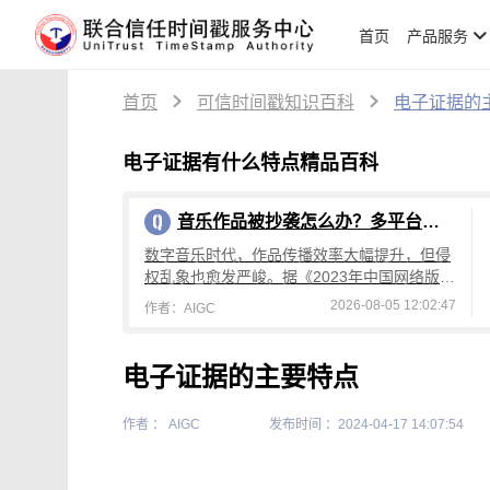
首页
产品服务
首页
可信时间戳知识百科
电子证据的
电子证据有什么特点精品百科
音乐作品被抄袭怎么办？多平台取证维权全流程攻略
数字音乐时代，作品传播效率大幅提升，但侵
权乱象也愈发严峻。据《2023年中国网络版权
保护年度报告》显示，短视频领域侵权纠纷同
2026-08-05 12:02:47
作者：AIGC
比增长37%；2024年短视频平台涉
电子证据的主要特点
作者 ： AIGC
发布时间 ：2024-04-17 14:07:54