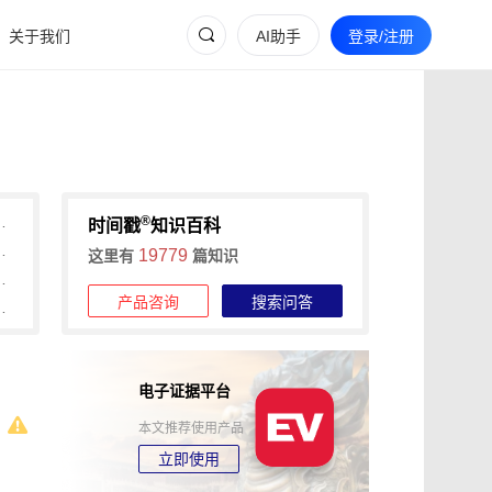
关于我们
AI助手
登录/注册
®
间戳助力快速确权与维权
时间戳
知识百科
维权的全流程证据收集攻略
19779
这里有
篇知识
信时间戳+权利卫士App高效维权
产品咨询
搜索问答
时长，可信时间戳1分钟出证
电子证据平台
本文推荐使用产品
立即使用