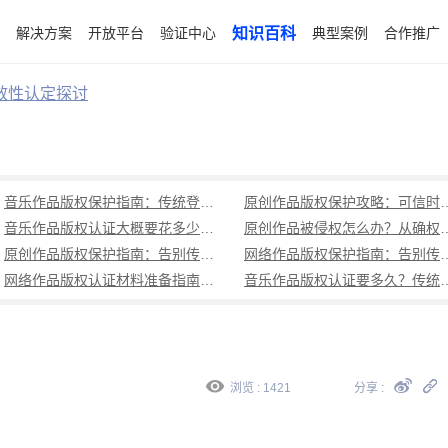
解决方案
开放平台
验证中心
知识百科
典型案例
合作推广
效性认定探讨
音乐作品版权保护指南：传统登记周期长成本高，可信时间戳1分钟出证全流程覆盖
原创作品版权保护攻略：可信时
音乐作品版权认证大概要花多少钱？可信时间戳低成本、1分钟出证全解析
原创作品被侵权怎么办？从确权到
原创作品版权保护指南：告别传统登记困境，可信时间戳认证1分钟出证
网络作品版权保护指南：告别传统登记困境，可
网络作品版权认证材料准备指南：权属界定、侵权预判、核心清单全解析
音乐作品版权认证要多久？传统登记耗
浏览 : 1421
分享 :