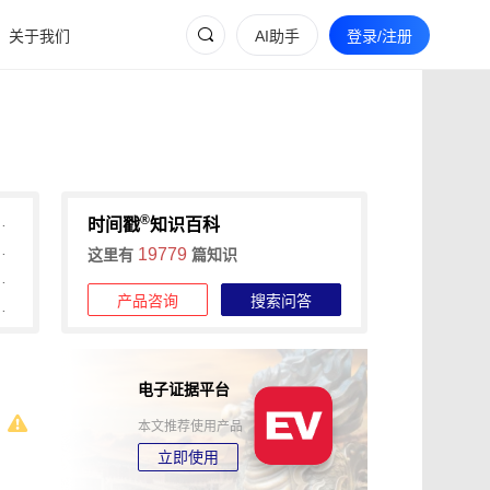
关于我们
AI助手
登录/注册
®
间戳助力快速确权与维权
时间戳
知识百科
维权的全流程证据收集攻略
19779
这里有
篇知识
信时间戳+权利卫士App高效维权
产品咨询
搜索问答
时长，可信时间戳1分钟出证
电子证据平台
本文推荐使用产品
立即使用