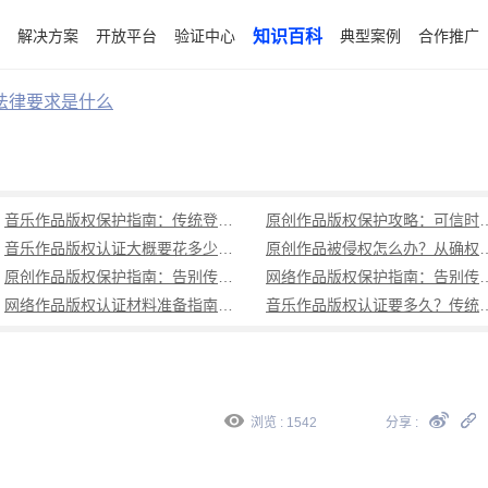
解决方案
开放平台
验证中心
知识百科
典型案例
合作推广
法律要求是什么
音乐作品版权保护指南：传统登记周期长成本高，可信时间戳1分钟出证全流程覆盖
原创作品版权保护攻略：可信时
音乐作品版权认证大概要花多少钱？可信时间戳低成本、1分钟出证全解析
原创作品被侵权怎么办？从确权到
原创作品版权保护指南：告别传统登记困境，可信时间戳认证1分钟出证
网络作品版权保护指南：告别传统登记困境，可
网络作品版权认证材料准备指南：权属界定、侵权预判、核心清单全解析
音乐作品版权认证要多久？传统登记耗
浏览 : 1542
分享 :