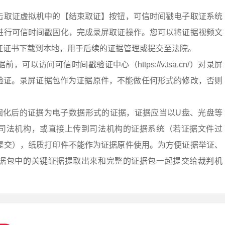
击取证虚拟机中的【结束取证】按钮，可信时间戳电子取证系统
进行可信时间戳固化，完成录屏取证操作。您可以将证据视频文
证证书下载到本地，用于后续的证据管理或提交至法院。
可以访问可信时间戳验证中心（https://v.tsa.cn/）对录屏
进行验证。录屏证据包作为证据原件，不能做任何形式的修改，否则
固化后的证据为电子数据形式的证据，证据应当以U盘、光盘等
司法机构，或直接上传到司法机构的证据系统（若证据文件过
提交），纸质打印件不能作为证据原件使用。为方便证据举证、
据包中的关键证据提取出来和完整的证据包一起提交给裁判机