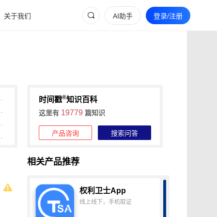
关于我们
AI助手
登录/注册
®
：可信时间戳平台全解析
时间戳
知识百科
维权，可信时间戳平台操作详解
19779
这里有
篇知识
间戳助力快速确权与维权
产品咨询
搜索问答
境，可信时间戳认证1分钟出证
相关产品推荐
权利卫士App
线上线下，手机取证