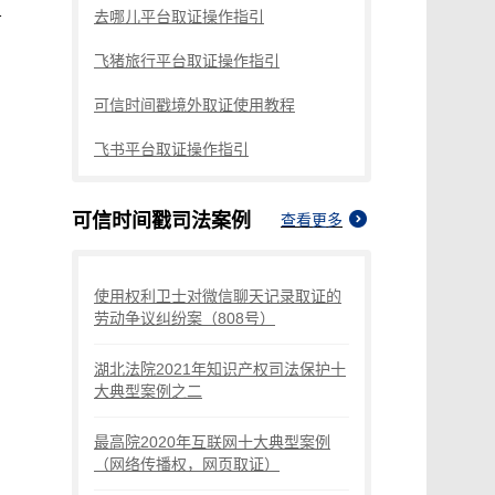
程防篡改存证指南
去哪儿平台取证操作指引
了解详情
立即使用
飞猪旅行平台取证操作指引
电子邮件认证平台
可信时间戳境外取证使用教程
让电子邮件成为不可否认的
电子证据
飞书平台取证操作指引
了解详情
立即使用
可信时间戳
司法案例
查看更多
AIGC PAS平台
为人工智能生成内容提供溯
使用权利卫士对微信聊天记录取证的
源与认证
劳动争议纠纷案（808号）
了解详情
立即使用
湖北法院2021年知识产权司法保护十
大典型案例之二
时间戳公共服务
最高院2020年互联网十大典型案例
标准时间戳服务，时间戳服
（网络传播权，网页取证）
务器，PDF专用时间戳