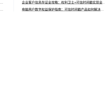
破解商标设计著作权保护难题，可信时间戳提供一站式方案
企业客户信息存证全攻略：权利卫士+可信时间戳实现全流
科研人员知识产权保护新路径：可信时间戳为创新成果筑牢“电子防线”
电脑用户数字权益保护指南：可信时间戳产品如何解决版权与证据难题