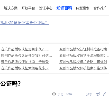
解决方案
开放平台
验证中心
知识百科
典型案例
合作推广
戳固化的证据还需要公证吗？
音乐作品版权认证加急多久？可信时间戳平台1分钟快速完成全流程认证
原创作品版权认证材料准备指南
原创作品版权认证多少钱？可信时间戳分阶段认证，成本低1分钟注册
原创作品版权保护全流程指南：从创作到
音乐作品版权保护指南：传统登记周期长成本高，可信时间戳1分钟出证全流程覆盖
原创作品版权保护攻略：可信时
音乐作品版权认证大概要花多少钱？可信时间戳低成本、1分钟出证全解析
原创作品版权保护指南：告别传统登记困
公证吗？
浏览 : 3699
分享 :