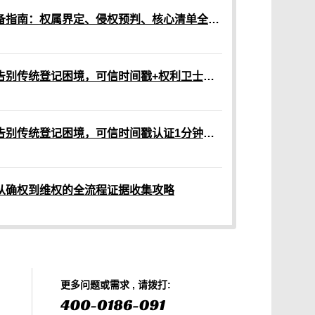
网络作品版权认证材料准备指南：权属界定、侵权预判、核心清单全解析
网络作品版权保护指南：告别传统登记困境，可信时间戳+权利卫士App高效维权
原创作品版权保护指南：告别传统登记困境，可信时间戳认证1分钟出证
从确权到维权的全流程证据收集攻略
更多问题或需求 , 请拨打: