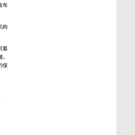
发布
机构
可篡
储，
的保