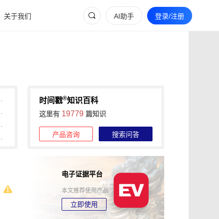
关于我们
AI助手
登录/注册
®
间戳助力快速确权与维权
时间戳
知识百科
维权的全流程证据收集攻略
19779
这里有
篇知识
信时间戳+权利卫士App高效维权
产品咨询
搜索问答
时长，可信时间戳1分钟出证
电子证据平台
本文推荐使用产品
立即使用