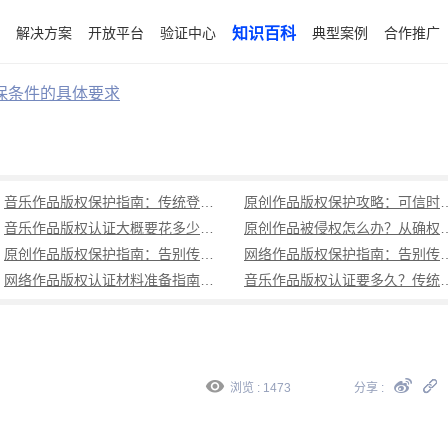
解决方案
开放平台
验证中心
知识百科
典型案例
合作推广
保条件的具体要求
音乐作品版权保护指南：传统登记周期长成本高，可信时间戳1分钟出证全流程覆盖
原创作品版权保护攻略：可信时
音乐作品版权认证大概要花多少钱？可信时间戳低成本、1分钟出证全解析
原创作品被侵权怎么办？从确权到
原创作品版权保护指南：告别传统登记困境，可信时间戳认证1分钟出证
网络作品版权保护指南：告别传统登记困境，可
网络作品版权认证材料准备指南：权属界定、侵权预判、核心清单全解析
音乐作品版权认证要多久？传统登记耗
浏览 : 1473
分享 :