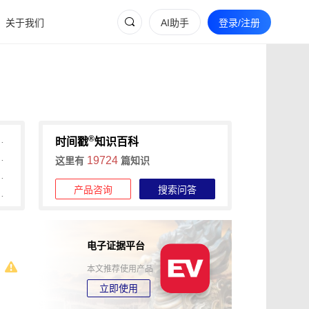
关于我们
AI助手
登录/注册
®
可信时间戳1分钟快速确权
时间戳
知识百科
本、1分钟出证，费用与流程详解
19724
这里有
篇知识
时间戳低成本、分阶段认证
产品咨询
搜索问答
间戳平台流程与传统登记对比
电子证据平台
本文推荐使用产品
立即使用