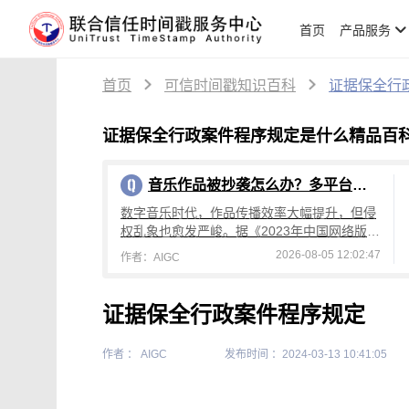
首页
产品服务
首页
可信时间戳知识百科
证据保全行
证据保全行政案件程序规定是什么精品百
音乐作品被抄袭怎么办？多平台取证维权全流程攻略
数字音乐时代，作品传播效率大幅提升，但侵
权乱象也愈发严峻。据《2023年中国网络版权
保护年度报告》显示，短视频领域侵权纠纷同
2026-08-05 12:02:47
作者：AIGC
比增长37%；2024年短视频平台涉
证据保全行政案件程序规定
作者 ： AIGC
发布时间 ：2024-03-13 10:41:05