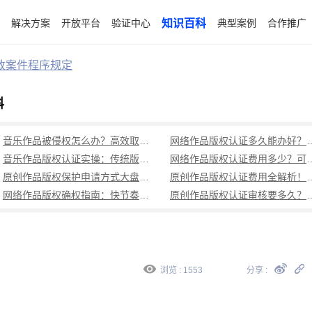
解决方案
开放平台
验证中心
知识百科
典型案例
合作推广
政案件程序规定
科
音乐作品被侵权怎么办？高效取证全流程指南（附实操步骤）
网络作品版权认证多久能办好？
音乐作品版权认证实操：传统版权登记流程繁，原创作品快速确权流程（避坑指南）
网络作品版权认证费用多少？可信时间戳低成
原创作品版权保护申请方式大盘点：传统版权登记繁琐，可信时间戳认证一站式解决多场景需求
原创作品版权认证费用全解析！可信
网络作品版权确权指南：快节奏时代的创作保护秘籍（附全流程操作）
原创作品版权认证审核要多久？可信时
浏览 : 1553
分享 :