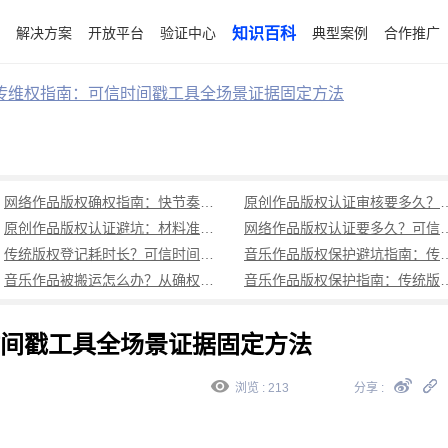
解决方案
开放平台
验证中心
知识百科
典型案例
合作推广
传维权指南：可信时间戳工具全场景证据固定方法
网络作品版权确权指南：快节奏时代的创作保护秘籍（附全流程操作）
原创作品版权认证审核要多久？可信时
原创作品版权认证避坑：材料准备不全反复补？这份清单一次性说清
网络作品版权认证要多久？可信时间戳
传统版权登记耗时长？可信时间戳版权认证1分钟出证，创作全程灵活确权
音乐作品版权保护避坑指南：传统版权登记周
音乐作品被搬运怎么办？从确权到维权全流程攻略
音乐作品版权保护指南：传统版权登记周期长、流程繁琐，
间戳工具全场景证据固定方法
浏览 : 213
分享 :