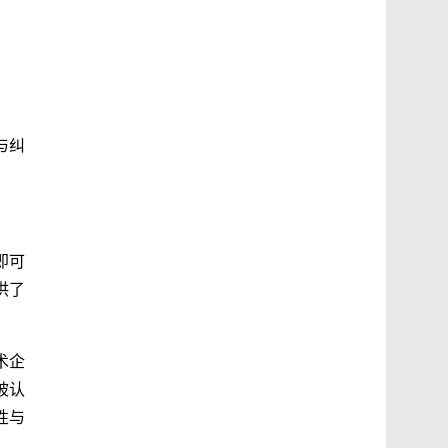
与纠
即可
供了
术企
被认
性与