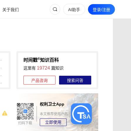
关于我们
AI助手
登录/注册
®
间戳平台流程与传统登记对比
时间戳
知识百科
1分钟出证，快速确权不等待
19724
这里有
篇知识
期长，可信时间戳认证1分钟出证
产品咨询
搜索问答
可信时间戳认证1分钟出证，全程留痕更高效！
权利卫士App
本文推荐使用产品
立即使用
扫码下载