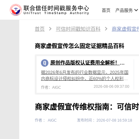
首页
产品服务
首页
可信时间戳知识百科
商家虚假宣
商家虚假宣传怎么固定证据精品百科
原创作品版权认证费用全解析！可信时间戳低成本、分阶段认证
据2026年6月发布的行业数据显示，2025年国
内商标设计侵权纠纷中，近60%的个人权利人
因无法提供创作时间与过程证据败诉；同年网
2026-08-06 09:37:00
作者：AIGC
络摄影作品侵权案例同比增长超4
商家虚假宣传维权指南：可信时
作者 ： AIGC
发布时间 ：2026-07-08 16:59:18