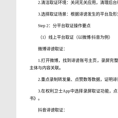
2.清洁取证环境：关闭无关应用，清理后
3.选择取证场景：根据诽谤发生的平台及
Step 2：分平台取证操作要点
（1）线上平台取证（以微博/抖音为例）
微博诽谤取证：
1.打开微博，找到诽谤账号主页，录屏完
主体与内容关联。
2.重点录制转发量、点赞数等数据，证明
3.在权利卫士App中选择录屏取证功能
书》。
抖音诽谤取证：