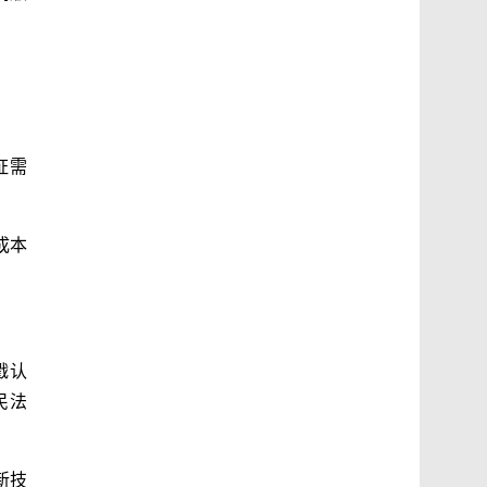
证需
成本
戳认
民法
新技