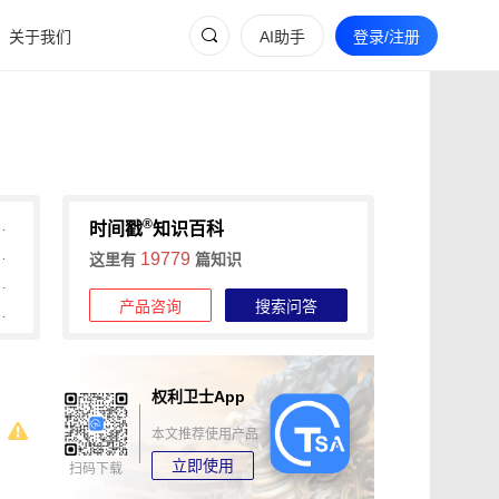
关于我们
AI助手
登录/注册
®
间戳助力快速确权与维权
时间戳
知识百科
维权的全流程证据收集攻略
19779
这里有
篇知识
信时间戳+权利卫士App高效维权
产品咨询
搜索问答
时长，可信时间戳1分钟出证
权利卫士App
本文推荐使用产品
立即使用
扫码下载