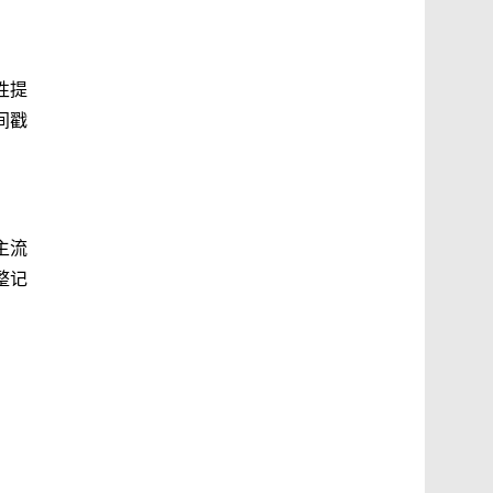
性提
间戳
主流
整记