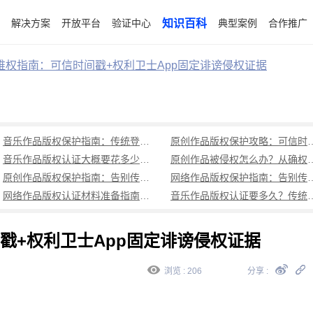
解决方案
开放平台
验证中心
知识百科
典型案例
合作推广
维权指南：可信时间戳+权利卫士App固定诽谤侵权证据
音乐作品版权保护指南：传统登记周期长成本高，可信时间戳1分钟出证全流程覆盖
原创作品版权保护攻略：可信时
音乐作品版权认证大概要花多少钱？可信时间戳低成本、1分钟出证全解析
原创作品被侵权怎么办？从确权到
原创作品版权保护指南：告别传统登记困境，可信时间戳认证1分钟出证
网络作品版权保护指南：告别传统登记困境，可
网络作品版权认证材料准备指南：权属界定、侵权预判、核心清单全解析
音乐作品版权认证要多久？传统登记耗
戳+权利卫士App固定诽谤侵权证据
浏览 : 206
分享 :