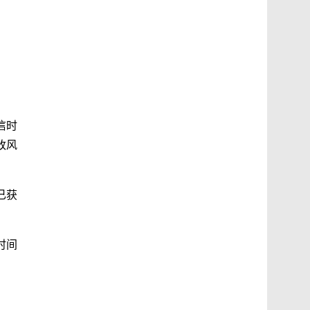
信时
改风
已获
时间