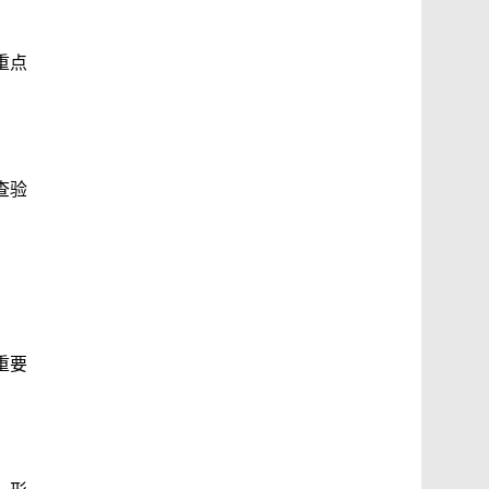
重点
查验
重要