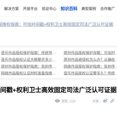
解决方案
开放平台
验证中心
知识百科
典型案例
合作推广
谣维权指南：可信时间戳+权利卫士高效固定司法广泛认可证据
音乐作品版权保护指南：传统登记周期长成本高，可信时间戳1分钟出证全流程覆盖
原创作品版权保护攻略：可信时
音乐作品版权认证大概要花多少钱？可信时间戳低成本、1分钟出证全解析
原创作品被侵权怎么办？从确权到
原创作品版权保护指南：告别传统登记困境，可信时间戳认证1分钟出证
网络作品版权保护指南：告别传统登记困境，可
网络作品版权认证材料准备指南：权属界定、侵权预判、核心清单全解析
音乐作品版权认证要多久？传统登记耗
间戳+权利卫士高效固定司法广泛认可证据
浏览 : 210
分享 :