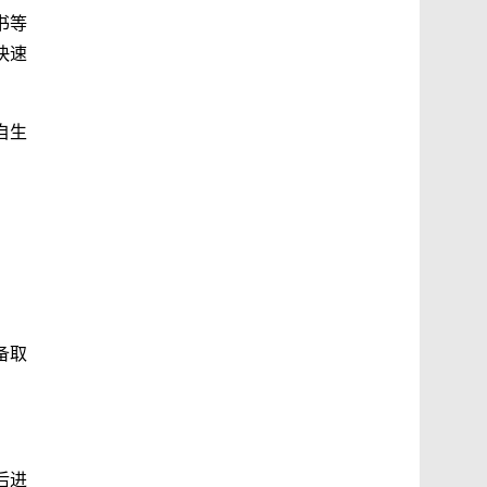
书等
快速
自生
备取
后进