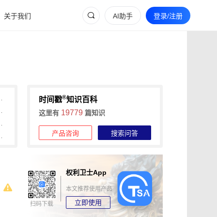
关于我们
AI助手
登录/注册
®
间戳助力快速确权与维权
时间戳
知识百科
维权的全流程证据收集攻略
19779
这里有
篇知识
信时间戳+权利卫士App高效维权
产品咨询
搜索问答
时长，可信时间戳1分钟出证
权利卫士App
本文推荐使用产品
立即使用
扫码下载