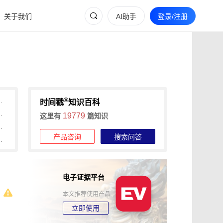
关于我们
AI助手
登录/注册
®
间戳助力快速确权与维权
时间戳
知识百科
维权的全流程证据收集攻略
19779
这里有
篇知识
信时间戳+权利卫士App高效维权
产品咨询
搜索问答
时长，可信时间戳1分钟出证
电子证据平台
本文推荐使用产品
立即使用