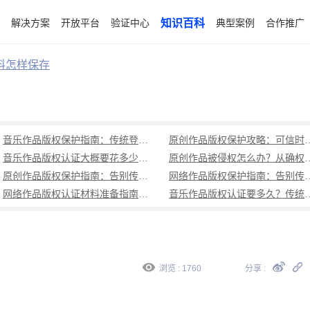
解决方案
开放平台
验证中心
知识百科
典型案例
合作推广
料怎样保存
音乐作品版权保护指南：传统登记周期长成本高，可信时间戳1分钟出证全流程覆盖
原创作品版权保护攻略：可信时
音乐作品版权认证大概要花多少钱？可信时间戳低成本、1分钟出证全解析
原创作品被侵权怎么办？从确权到
原创作品版权保护指南：告别传统登记困境，可信时间戳认证1分钟出证
网络作品版权保护指南：告别传统登记困境，可
网络作品版权认证材料准备指南：权属界定、侵权预判、核心清单全解析
音乐作品版权认证要多久？传统登记耗
浏览 : 1760
分享 :