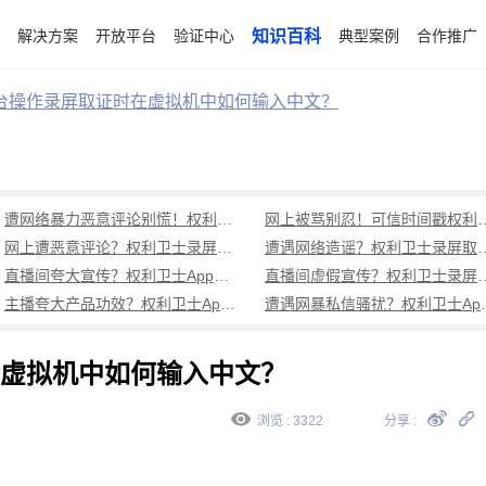
解决方案
开放平台
验证中心
知识百科
典型案例
合作推广
台操作录屏取证时在虚拟机中如何输入中文？
遭网络暴力恶意评论别慌！权利卫士App录屏取证全流程指南
网上被骂别忍！可信时间戳权利
网上遭恶意评论？权利卫士录屏取证全流程指南
遭遇网络造谣？权利卫士
直播间夸大宣传？权利卫士App录屏取证维权全攻略
直播间虚假宣传？权利
主播夸大产品功效？权利卫士App录屏取证指南
遭遇网暴私信骚扰
虚拟机中如何输入中文？
浏览 : 3322
分享 :