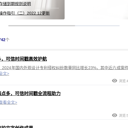
742
个
多，可信时间戳高效护航
，2024年国内外观设计专利侵权纠纷数量同比增长23%，其中近六成案
全文>
浏览:4
痛点多，可信时间戳全流程助力
查看全文>
浏览:5