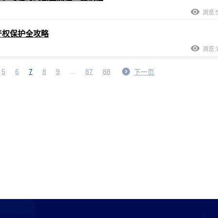
浏览:5
产权保护全攻略
浏览:7
5
6
7
8
9
...
87
88
下一页