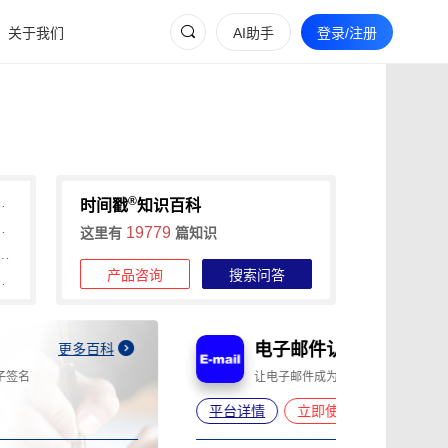
关于我们
AI助手
登录/注册
®
流程守护商标设计知识产权
时间戳
知识百科
难题，可信时间戳为创作保驾护航
19779
这里有
篇知识
资料清单与全流程指南：告别传统版权登记痛点，高效完成作品知识产权保护
产品咨询
搜索问答
：数字作品确权与维权一站式方案
电子邮件认证平台
A
更多百科
让电子邮件成为不可否认的电子证据
为
平台详情
立即使用
平台详情