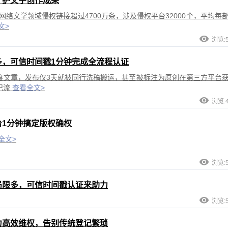
守护文字创作成果
网络文学领域侵权链接超过4700万条，涉及侵权平台32000个，平均每
文>
浏览:5
多，可信时间戳1分钟完成全流程认证
度文章，发布仅3天就被同行洗稿搬运，甚至被标注为原创在第三方平台
记流
查看全文>
浏览:4
1分钟搞定版权确权
全文>
浏览:5
局限多，可信时间戳认证来助力
浏览:5
力高效维权，告别传统登记繁琐