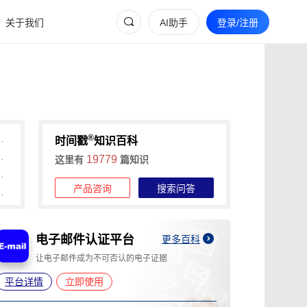
关于我们
AI助手
登录/注册
®
间戳助力快速确权与维权
时间戳
知识百科
维权的全流程证据收集攻略
19779
这里有
篇知识
信时间戳+权利卫士App高效维权
产品咨询
搜索问答
时长，可信时间戳1分钟出证
AIGC PAS平台
更多百科
为人工智能生成内容提供溯源与认证
线
平台详情
立即使用
平台详情