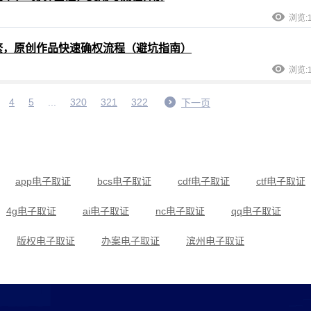
浏览:1
繁，原创作品快速确权流程（避坑指南）
浏览:1
4
5
...
320
321
322
下一页
app电子取证
bcs电子取证
cdf电子取证
ctf电子取证
4g电子取证
ai电子取证
nc电子取证
qq电子取证
版权电子取证
办案电子取证
滨州电子取证
传销电子取证
当代电子取证
低频电子取证
断网电子取证
法律电子取证
法院电子取证