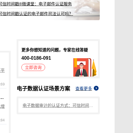
权利卫士证
OPPO,
更多你想知道的问题，专家在线答疑
400-0186-091
立即咨询
等平
69
电子数据认证
场景方案
查看更多
南：传统版权登记周期长、流程繁琐，可信时间戳版权认证1分钟出证，全流程守护创作权益
电子数据审计的认证方式：可信时间戳知识产权保护服务
比增
84