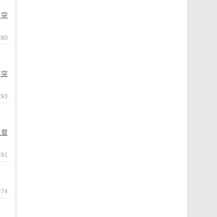
为突
80
为突
93
人曾
91
74