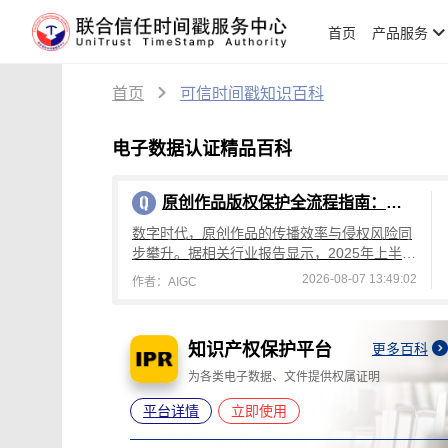
首页
产品服务
首页
可信时间戳知识百科
电子数据认证精品百科
原创作品版权保护全流程指南：从创作到维权，可信时间戳平台操作详解
数字时代，原创作品的传播效率与侵权风险同
步攀升。据相关行业报告显示，2025年上半年
国内原创作品侵权投诉量较去年同期增长4
2026-08-07 13:49:02
作者：AIGC
2%，其中文字、设计、音乐类作品侵权占
电子签约平台
更多百科
更多百科
明
为电子合同提供可靠电子签名
平台详情
立即使用