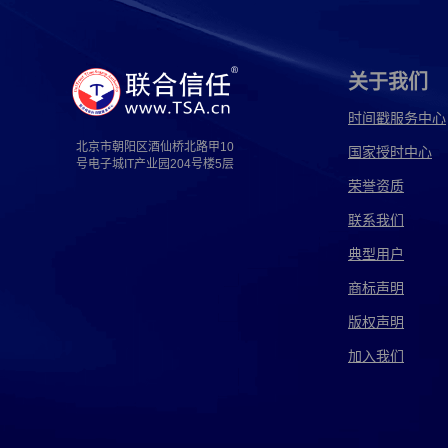
福州电子取证
高速电子取证
固定电子取证
国外电子取证
国信电子取证
海关电子取证
关于我们
杭州电子取证
河南电子取证
即时电子取证
时间戳服务中心
北京市朝阳区酒仙桥北路甲10
国家授时中心
兼任电子取证
简化电子取证
江西电子取证
号电子城IT产业园204号楼5层
荣誉资质
交通电子取证
解释电子取证
经侦电子取证
联系我们
开源电子取证
可信电子取证
跨国电子取证
典型用户
兰州电子取证
离婚电子取证
猎鹰电子取证
商标声明
版权声明
旅游电子取证
律师电子取证
漫音电子取证
加入我们
耐特电子取证
南京电子取证
内存电子取证
平航电子取证
苹果电子取证
企业电子取证