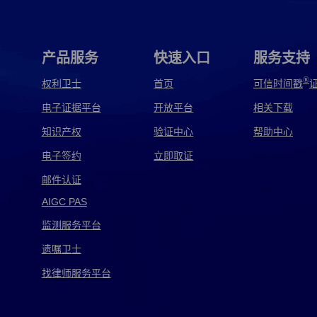
广告电子取证
贵州电子取证
国内电子取证
海鑫电子取证
邯郸电子取证
韩国电子取证
产品服务
快速入口
服务支持
嘉琦电子取证
监察电子取证
监控电子取证
®
权利卫士
首页
可信时间戳
电子证据平台
开放平台
相关下载
江阴电子取证
讲解电子取证
交警电子取证
知识产权
验证中心
帮助中心
警察电子取证
警方电子取证
军用电子取证
电子签约
立即取证
跨境电子取证
快递电子取证
矿机电子取证
邮件认证
AIGC PAS
灵猴电子取证
龙信电子取证
泸西电子取证
监测服务平台
美国电子取证
美亚电子取证
免费电子取证
遗嘱卫士
磐石电子取证
皮浩电子取证
品行电子取证
找律师服务平台
汽车电子取证
千麦电子取证
取证电子取证