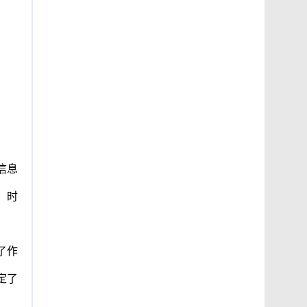
信息
；时
了作
定了