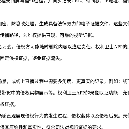
全程录制屏幕操作过程，并同步记录URL、时间戳、IP地址、操
加密、防篡改处理，生成具备法律效力的电子证据文件。这些文
传播路径，为维权提供直观、可靠的视听证据。
万变，侵权方可能随时删除内容以逃避责任。权利卫士APP的
固定侵权证据，避免证据流失。
场景，或线上直播过程中需要多角度、更真实的记录，例如：线
带货中的侵权实物展示等。权利卫士APP的录像取证功能，允
权证据。
能够直观展现侵权行为的发生过程、侵权载体以及侵权后果。录
保其原始性和真实性，符合司法对视听证据的要求。