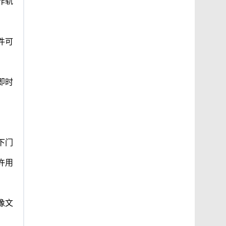
作轨
件可
即时
下门
许用
像文