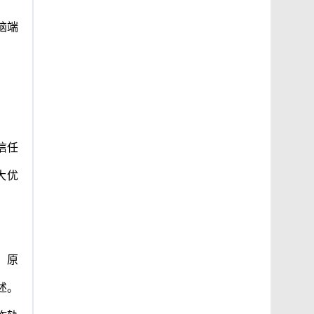
脑端
信任
大优
；原
述。