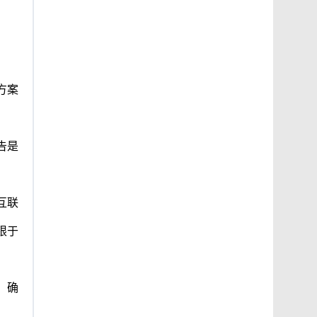
方案
告是
互联
限于
，确