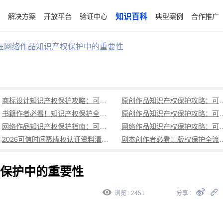
解决方案
开放平台
验证中心
知识百科
典型案例
合作推广
在网络作品知识产权保护中的重要性
商标设计知识产权保护攻略：可信时间戳从创意到维权全程守护
原创作品知识产权保护攻略：可信时
书籍作者必看！知识产权保护全攻略：可信时间戳如何快速确权与维权
原创作品知识产权保护攻略：可
网络作品知识产权保护指南：可信时间戳助力快速确权（避坑指南）
网络作品知识产权保护攻略：可信时
2026可信时间戳版权认证资料清单与全流程指南：告别传统版权登记痛点，高效完成作品知识产权保护
剧本创作者必看：版权保护全流程指南（基
保护中的重要性
浏览 : 2451
分享 :