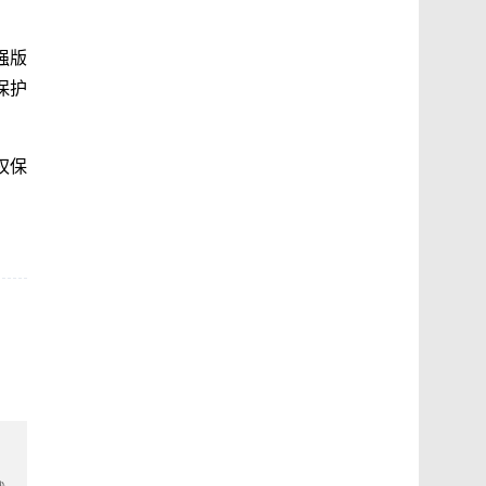
强版
保护
权保