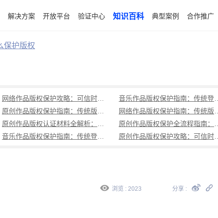
解决方案
开放平台
验证中心
知识百科
典型案例
合作推广
么保护版权
网络作品版权保护攻略：可信时间戳破解侵权取证难题
音乐作品版权保护指南：传统登记麻烦
原创作品版权保护指南：传统版权登记周期长、流程繁琐，可信时间戳版权认证1分钟出证，全流程守护创作权益
网络作品版权保护指南：传统版权登记周期长、成本高，可
原创作品版权认证材料全解析：可信时间戳如何高效完成版权保护？
原创作品版权保护全流程指南：从创作到
音乐作品版权保护指南：传统登记周期长成本高，可信时间戳1分钟出证全流程覆盖
原创作品版权保护攻略：可信时
浏览 : 2023
分享 :