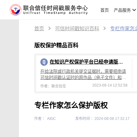
首页
产品服务
首页
可信时间戳知识百科
专栏作家怎
版权保护精品百科
在知识产权保护平台已经申请版权保护的作品发现被侵权后，应该如何向法院提交证据？
在给法院或行政机关提交证据时，需要把申请
可信时间戳认证时的原作品（电子文件）和对
应的可信时间戳证书，可信时间戳认证证书保
2023-09-14 12:52:58
作者：联合信任
存在光盘、 U盘或硬盘等介质里提交就可以
专栏作家怎么保护版权
作者 ： AIGC
发布时间 ：2024-08-08 17:32:17