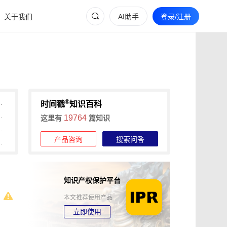
关于我们
AI助手
登录/注册
®
多，可信时间戳认证超便捷！
时间戳
知识百科
信时间戳认证+权利卫士App动态维权全攻略
19764
这里有
篇知识
维权，可信时间戳平台操作详解
产品咨询
搜索问答
间戳助力快速确权与维权
知识产权保护平台
本文推荐使用产品
立即使用