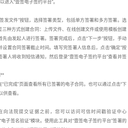
”以进入“壹签电子签约平台”。
“签发文件”按钮，选择签署类型，包括单方签署和多方签署。选
过三种方式创建合同：上传文件、在线创建文件或使用模板创建
首先由发起人进行签署。签署完成后，点击“下一步”按钮，手动
并设置合同签署截止时间。填写完签署人信息后，点击“确定”按
签署人将收到短信通知，然后登录“壹签电子签约平台”查看并签
**
“已完成”页面查看所有已签署的电子合同。也可以通过点击“下
以供查看。
在向法院提交证据之前，您可以访问可信时间戳验证中心
cn/），选择“电子签名验证”模块。使用此工具对“壹签电子签约平台”签署的