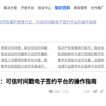
解决方案
开放平台
验证中心
知识百科
典型案例
合作推广
合同签署的便捷方式：可信时间戳电子签约平台的操作指南
跨境合同场景：联合信任时间戳电子合同签署，壹签功能助力法律行业数字化转型
知识产权管理得力助手：联合
联合信任时间戳电子合同签署助力文化传媒行业的广告投放合作升级
影视剧制作与发行领域的数字化升级：联合信任时
演艺人员聘用的数字化升级：联合信任时间戳电子合同签署和壹签功能的应用趋势
数字化革新与合作共赢：出版物发行
数字化转型助力合作无缝进行：传媒公司合作中的电子合同签署新趋势
法律行业数字化升级电子合同签
：可信时间戳电子签约平台的操作指南
浏览 : 2794
分享 :