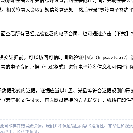
手动添加签署人相关信息并设置合同签署截止时间，完成签署人
。相关签署人会收到短信签署通知，然后登录“壹签电子签约平
页面查看所有已经完成签署的电子合同，也可通过点击【下载】
前，可以访问可信时间戳验证中心（https://v.tsa.cn/）
署的电子合同证据（*.pdf格式）进行电子签名信息和可信时间
子数据形式的证据，证据应当以U盘、光盘等符合证据规则的形
统（若证据文件过大，可以网盘链接的方式提交），纸质打印件
此可能存在错误或遗漏。我们并不保证输出内容的准确性、完整性和规范
构成正式的法律意见。