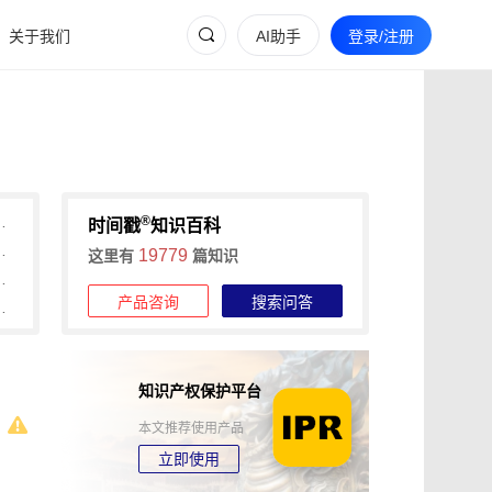
关于我们
AI助手
登录/注册
®
间戳助力快速确权与维权
时间戳
知识百科
维权的全流程证据收集攻略
19779
这里有
篇知识
信时间戳+权利卫士App高效维权
产品咨询
搜索问答
时长，可信时间戳1分钟出证
知识产权保护平台
本文推荐使用产品
立即使用