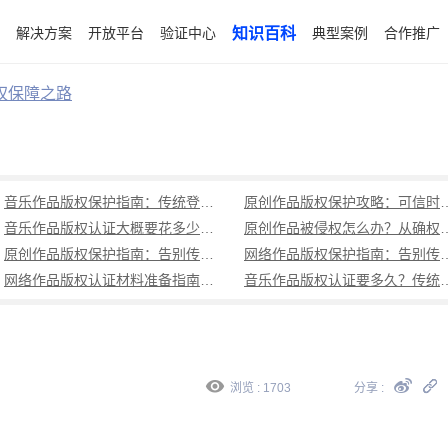
解决方案
开放平台
验证中心
知识百科
典型案例
合作推广
权保障之路
音乐作品版权保护指南：传统登记周期长成本高，可信时间戳1分钟出证全流程覆盖
原创作品版权保护攻略：可信时
音乐作品版权认证大概要花多少钱？可信时间戳低成本、1分钟出证全解析
原创作品被侵权怎么办？从确权到
原创作品版权保护指南：告别传统登记困境，可信时间戳认证1分钟出证
网络作品版权保护指南：告别传统登记困境，可
网络作品版权认证材料准备指南：权属界定、侵权预判、核心清单全解析
音乐作品版权认证要多久？传统登记耗
浏览 : 1703
分享 :