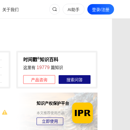
关于我们
AI助手
登录/注册
®
间戳助力快速确权与维权
时间戳
知识百科
维权的全流程证据收集攻略
19779
这里有
篇知识
信时间戳+权利卫士App高效维权
产品咨询
搜索问答
时长，可信时间戳1分钟出证
知识产权保护平台
本文推荐使用产品
立即使用