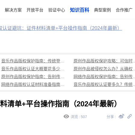
解决方案
开放平台
验证中心
知识百科
典型案例
合作推广
权认证避坑：证件材料清单+平台操作指南（2024年最新）
音乐作品版权保护指南：传统登记周期长成本高，可信时间戳1分钟出证全流程覆盖
原创作品版权保护攻略：可信时
音乐作品版权认证大概要花多少钱？可信时间戳低成本、1分钟出证全解析
原创作品被侵权怎么办？从确权到
原创作品版权保护指南：告别传统登记困境，可信时间戳认证1分钟出证
网络作品版权保护指南：告别传统登记困境，可
网络作品版权认证材料准备指南：权属界定、侵权预判、核心清单全解析
音乐作品版权认证要多久？传统登记耗
清单+平台操作指南（2024年最新）
浏览 : 507
分享 :