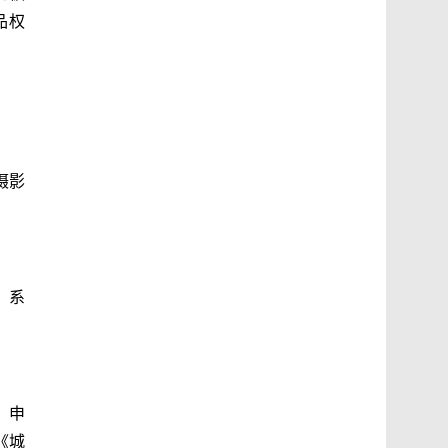
品权
摄影
，系
，申
《城