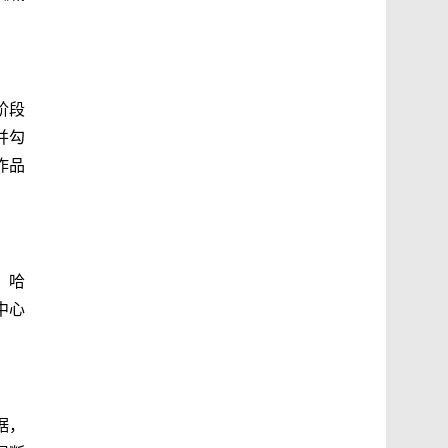
阶段
并勾
作品
、哈
中心
据，