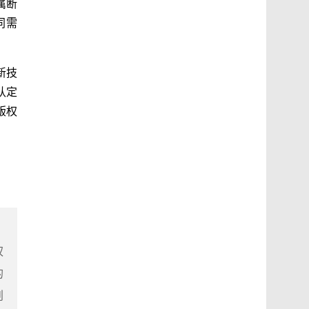
属断
同需
新技
认定
版权
权
的
创