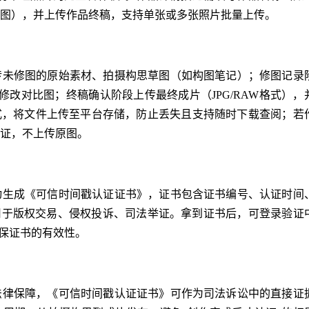
图），并上传作品终稿，支持单张或多张照片批量上传。
传未修图的原始素材、拍摄构思草图（如构图笔记）；修图记录
、修改对比图；终稿确认阶段上传最终成片（JPG/RAW格式），
式，将文件上传至平台存储，防止丢失且支持随时下载查阅；若
证，不上传原图。
动生成《可信时间戳认证证书》，证书包含证书编号、认证时间
用于版权交易、侵权投诉、司法举证。拿到证书后，可登录验证
伪，确保证书的有效性。
法律保障，《可信时间戳认证证书》可作为司法诉讼中的直接证