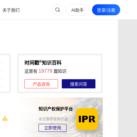
关于我们
AI助手
登录/注册
®
间戳助力快速确权与维权
时间戳
知识百科
维权的全流程证据收集攻略
19779
这里有
篇知识
信时间戳+权利卫士App高效维权
产品咨询
搜索问答
时长，可信时间戳1分钟出证
知识产权保护平台
本文推荐使用产品
立即使用