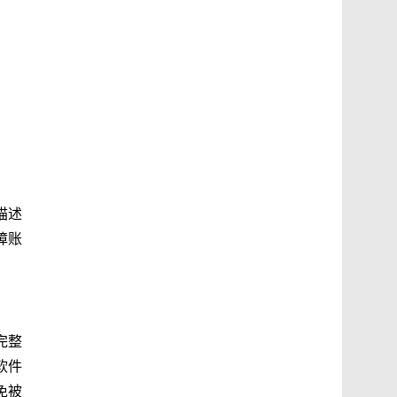
描述
障账
完整
软件
免被