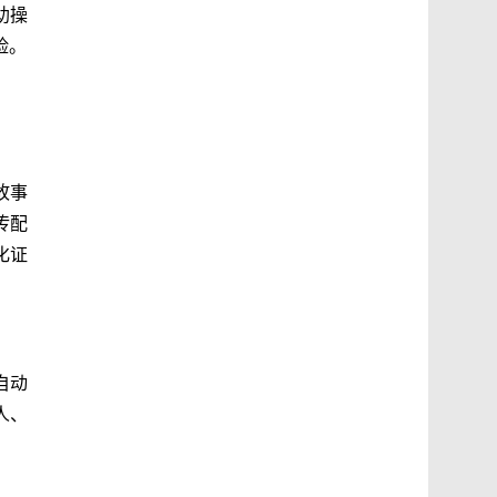
助操
险。
故事
传配
化证
自动
人、