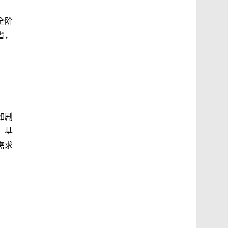
全阶
省，
如剧
，基
需求