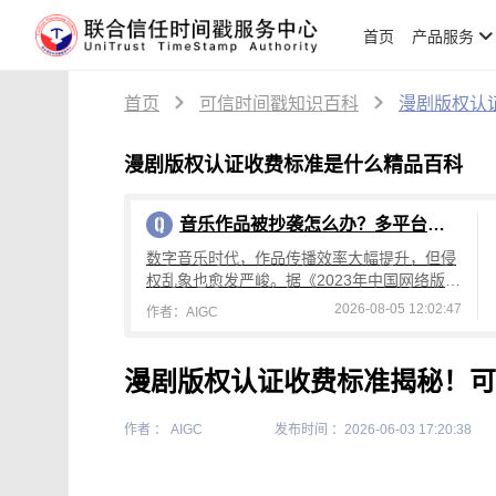
首页
产品服务
首页
可信时间戳知识百科
漫剧版权认
漫剧版权认证收费标准是什么精品百科
音乐作品被抄袭怎么办？多平台取证维权全流程攻略
数字音乐时代，作品传播效率大幅提升，但侵
权乱象也愈发严峻。据《2023年中国网络版权
保护年度报告》显示，短视频领域侵权纠纷同
2026-08-05 12:02:47
作者：AIGC
比增长37%；2024年短视频平台涉
漫剧版权认证收费标准揭秘！可
作者 ： AIGC
发布时间 ：2026-06-03 17:20:38