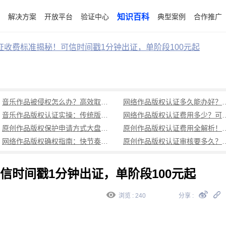
解决方案
开放平台
验证中心
知识百科
典型案例
合作推广
证收费标准揭秘！可信时间戳1分钟出证，单阶段100元起
音乐作品被侵权怎么办？高效取证全流程指南（附实操步骤）
网络作品版权认证多久能办好？
音乐作品版权认证实操：传统版权登记流程繁，原创作品快速确权流程（避坑指南）
网络作品版权认证费用多少？可信时间戳低成
原创作品版权保护申请方式大盘点：传统版权登记繁琐，可信时间戳认证一站式解决多场景需求
原创作品版权认证费用全解析！可信
网络作品版权确权指南：快节奏时代的创作保护秘籍（附全流程操作）
原创作品版权认证审核要多久？可信时
信时间戳1分钟出证，单阶段100元起
浏览 : 240
分享 :