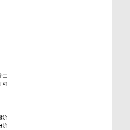
个工
即可
键阶
分阶