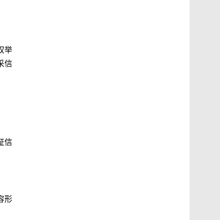
权举
采信
证信
容形