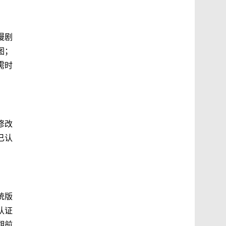
漫剧
图；
需时
修改
已认
统版
认证
期前